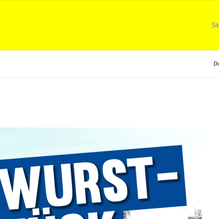
St
Du